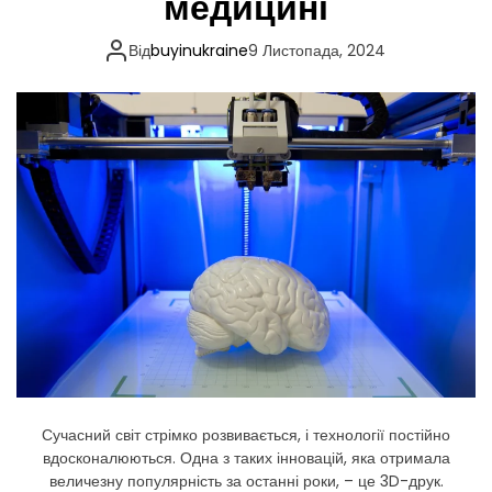
медицині
т
р
о
Від
buyinukraine
9 Листопада, 2024
м
о
б
і
л
і
в
і
ї
х
в
п
л
и
в
н
а
н
а
в
к
о
Сучасний світ стрімко розвивається, і технології постійно
л
вдосконалюються. Одна з таких інновацій, яка отримала
и
ш
величезну популярність за останні роки, – це 3D-друк.