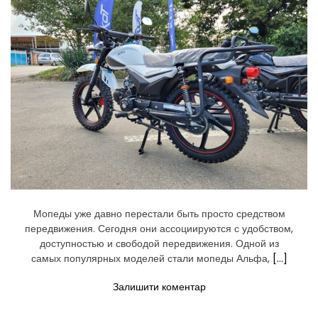
B
o
o
k
P
r
o
1
4
(
M
4
,
2
0
2
4
)
Мопеды уже давно перестали быть просто средством
передвижения. Сегодня они ассоциируются с удобством,
доступностью и свободой передвижения. Одной из
самых популярных моделей стали мопеды Альфа,
[…]
д
Залишити коментар
о
М