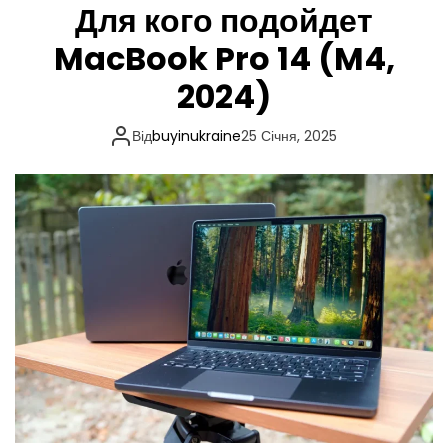
Для кого подойдет
р
е
MacBook Pro 14 (M4,
ж
и
2024)
м
у
Від
buyinukraine
25 Січня, 2025