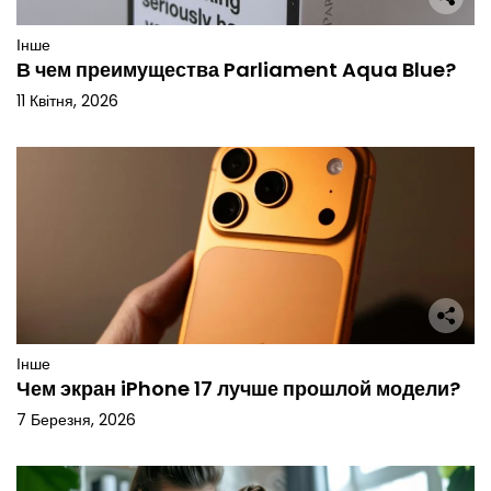
і
т
а
Інше
м
В чем преимущества Parliament Aqua Blue?
е
д
11 Квітня, 2026
и
ц
и
н
і
Інше
Чем экран iPhone 17 лучше прошлой модели?
7 Березня, 2026