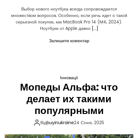
Выбор нового ноутбука всегда сопровождается
множеством вопросов. Особенно, если речь идет о такой
серьезной покупке, как MacBook Pro 14 (M4, 2024).
Ноутбуки от Apple давно
[…]
д
Залишити коментар
о
Д
л
я
к
о
г
Інновації
о
Мопеды Альфа: что
п
о
д
делает их такими
о
й
популярными
д
е
т
Від
buyinukraine
24 Січня, 2025
M
a
c