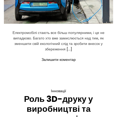
п
о
п
у
л
я
р
н
Електромобілі стають все більш популярними, і це не
ы
випадково. Багато хто вже замислюється над тим, як
м
и
зменшити свій екологічний слід та зробити внесок у
збереження
[…]
д
Залишити коментар
о
Р
о
з
в
и
т
Інновації
о
Роль 3D-друку у
к
е
л
виробництві та
е
к