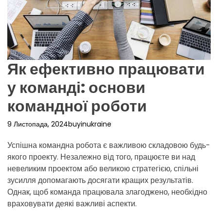
р
е
ж
и
м
у
Як ефективно працювати
у команді: основи
командної роботи
9 Листопада, 2024
buyinukraine
Успішна командна робота є важливою складовою будь-
якого проекту. Незалежно від того, працюєте ви над
невеликим проектом або великою стратегією, спільні
зусилля допомагають досягати кращих результатів.
Однак, щоб команда працювала злагоджено, необхідно
враховувати деякі важливі аспекти.