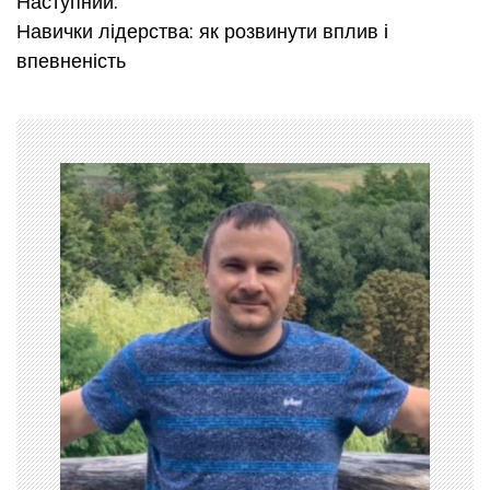
в
Наступний:
Навички лідерства: як розвинути вплив і
і
впевненість
г
а
ц
і
я
з
а
п
и
с