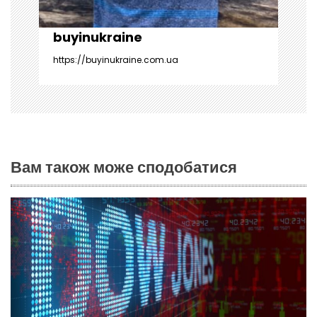
і
buyinukraine
в
https://buyinukraine.com.ua
Вам також може сподобатися